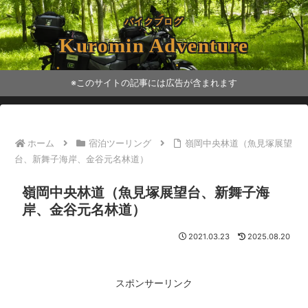
バイクブログ
Kuromin Adventure
※このサイトの記事には広告が含まれます
ホーム
宿泊ツーリング
嶺岡中央林道（魚見塚展望
台、新舞子海岸、金谷元名林道）
嶺岡中央林道（魚見塚展望台、新舞子海
岸、金谷元名林道）
2021.03.23
2025.08.20
スポンサーリンク