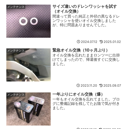
から10ヶ月経ってますが、走行距離は
サイズ違いのドレンワッシャを試す
3,000kmに届きません。しかし走らな
メンテナンス
く...
（オイル交換）
間違って買った純正と外径の異なるドレ
ンワッシャを使いオイル交換しました
が、特に問題ありませんでした。
2024.07.12
2025.01.02
緊急オイル交換（10ヶ月ぶり）
メンテナンス
オイル交換を忘れたままロンツーに出掛
けてしまったので、帰還後すぐに交換し
ました。
2023.11.20
2025.09.07
一年ぶりにオイル交換（爆）
メンテナンス
一年もオイル交換を忘れてました。ブロ
グに整備記録を残してたお陰で気が付き
ました。