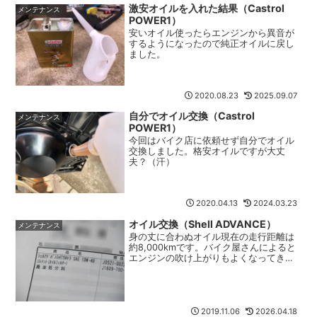
激安オイルを入れた結果（Castrol
メンテナンス
POWER1）
安いオイル使ったらエンジンから異音が
するようになったので純正オイルに戻し
ました。
2020.08.23
2025.09.07
自分でオイル交換（Castrol
メンテナンス
POWER1）
今回はバイク店に依頼せず自分でオイル
交換しました。格安オイルですが大丈
夫？（汗）
2020.04.13
2024.03.23
オイル交換（Shell ADVANCE）
メンテナンス
身の丈に合わぬオイル現在の走行距離は
約8,000kmです。バイク屋さんによると
エンジンの吹け上がりもよくなってきた
との事。本当の意味でのエンジンの慣ら
し運転が終わったような感じです。オイ
ル交換してもらいましたが、店員に勧め
られてシェルの高級オイルを入れてみま
した。ちょっと上手く乗せられてしまっ
2019.11.06
2026.04.18