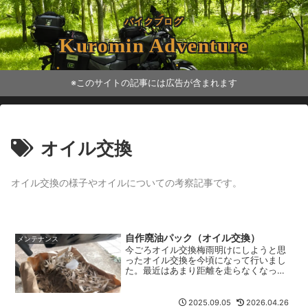
バイクブログ
Kuromin Adventure
※このサイトの記事には広告が含まれます
オイル交換
オイル交換の様子やオイルについての考察記事です。
自作廃油パック（オイル交換）
メンテナンス
今ごろオイル交換梅雨明けにしようと思
ったオイル交換を今頃になって行いまし
た。最近はあまり距離を走らなくなって
しまったので、つい先延ばしに。マニュ
アルでは走行6,000km、もしくは一年毎
に交換する事になってます。前回の交換
2025.09.05
2026.04.26