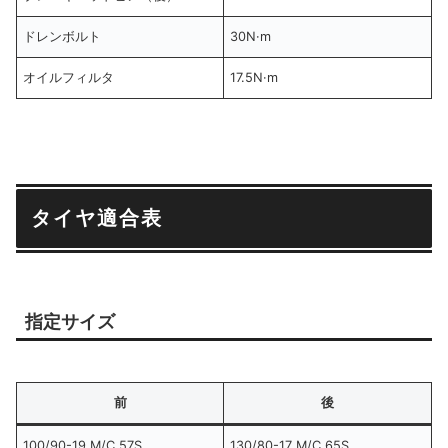
ドレンボルト
30N·m
オイルフィルタ
17.5N·m
タイヤ適合表
指定サイズ
前
後
100/90-19 M/C 57S
130/80-17 M/C 65S