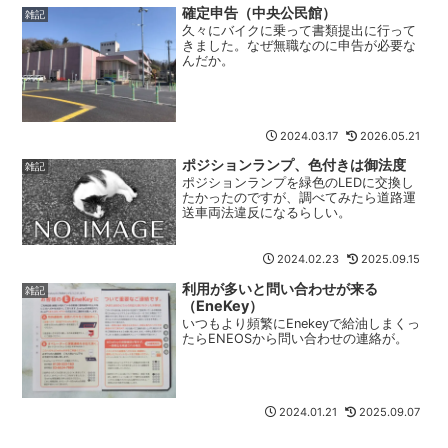
確定申告（中央公民館）
雑記
久々にバイクに乗って書類提出に行って
きました。なぜ無職なのに申告が必要な
んだか。
2024.03.17
2026.05.21
ポジションランプ、色付きは御法度
雑記
ポジションランプを緑色のLEDに交換し
たかったのですが、調べてみたら道路運
送車両法違反になるらしい。
2024.02.23
2025.09.15
利用が多いと問い合わせが来る
雑記
（EneKey）
いつもより頻繁にEnekeyで給油しまくっ
たらENEOSから問い合わせの連絡が。
2024.01.21
2025.09.07