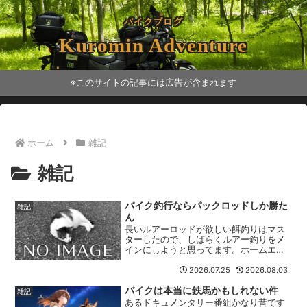
バイクブログ
Kuromin Adventure
※このサイトの記事には広告が含まれます
ホーム
雑記
雑記
バイク釣行ならパックロッドしか勝た
雑記
ん
長いルアーロッドが欲しい餌釣りはマス
ターしたので、しばらくルアー釣りをメ
インにしようと思ってます。ホームエリ
アは九十九里浜なので投げ竿のように遠
くまで飛ばせるロッドが必要です。下の
2026.07.25
2026.08.03
ロッドは13ft（3.96m）もありますが、
バイクは本当に鉄馬かもしれない件
広い砂浜では長いほど有利です。しかし
雑記
大抵のロッドは二本継ぎや三本継ぎで仕
あるドキュメンタリー番組かなり昔です