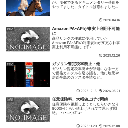
舞寸...
が、NHKであるドキュメンタリー番組を
やってました。タイトルは忘れました
が、恐らくこれだと思います。「馬とと
もに疾れ ～世界一過酷な長距離耐久レー
ス～」（2020年放送）このレースに参加
2026.04.16
した子供を追い続ける内容です。権利の
Amazon PA-APIが事実上利用不可能
都合で映像は載せられないので代用画像
雑記
を（苦...
に
商品リンクの作成に使用していた
Amazon PA-APIの利用規約が変更され事
実上利用不可能に（汗）
2025.12.26
ガソリン暫定税率廃止・他
雑記
ガソリン暫定税率廃止が話題になる一方
で価格カルテルを巡る話も。他に地元や
房総半島のガソスタ事情など。
2025.12.13
2026.05.21
任意保険料、大幅値上げで悶絶
雑記
任意保険を更新しようとしたらいきなり
8000円くらい値上げされてて思わず悶
絶。ヽ(･ω･)/ｽﾞｺｰ
2025.11.23
2025.12.08