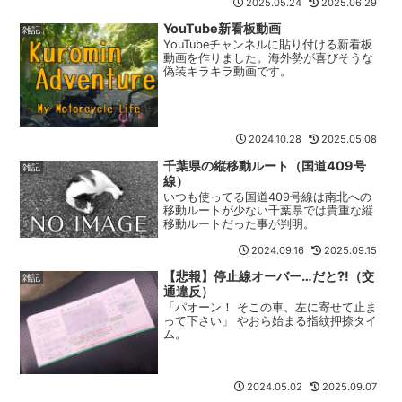
2025.05.24
2025.06.29
YouTube新看板動画
雑記
YouTubeチャンネルに貼り付ける新看板
動画を作りました。海外勢が喜びそうな
偽装キラキラ動画です。
2024.10.28
2025.05.08
千葉県の縦移動ルート（国道409号
雑記
線）
いつも使ってる国道409号線は南北への
移動ルートが少ない千葉県では貴重な縦
移動ルートだった事が判明。
2024.09.16
2025.09.15
【悲報】停止線オーバー…だと?!（交
雑記
通違反）
「パオーン！ そこの車、左に寄せて止ま
って下さい」 やおら始まる指紋押捺タイ
ム。
2024.05.02
2025.09.07