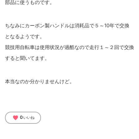
部品に使うものです。
ちなみにカーボン製ハンドルは消耗品で５～10年で交換
となるようです。
競技用自転車は使用状況が過酷なので走行１～２回で交換
すると聞いてます。
本当なのか分かりませんけど。
favorite
0
いいね