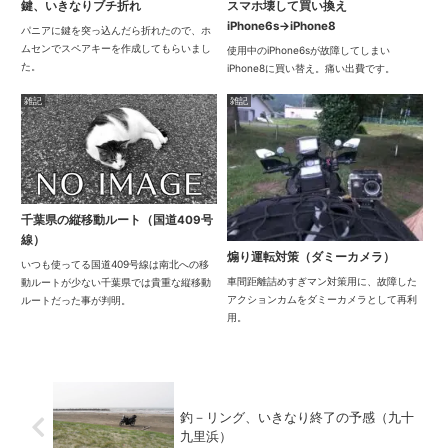
鍵、いきなりブチ折れ
スマホ壊して買い換え
iPhone6s→iPhone8
パニアに鍵を突っ込んだら折れたので、ホ
ムセンでスペアキーを作成してもらいまし
使用中のiPhone6sが故障してしまい
た。
iPhone8に買い替え。痛い出費です。
雑記
雑記
千葉県の縦移動ルート（国道409号
線）
煽り運転対策（ダミーカメラ）
いつも使ってる国道409号線は南北への移
車間距離詰めすぎマン対策用に、故障した
動ルートが少ない千葉県では貴重な縦移動
アクションカムをダミーカメラとして再利
ルートだった事が判明。
用。
釣－リング、いきなり終了の予感（九十
九里浜）