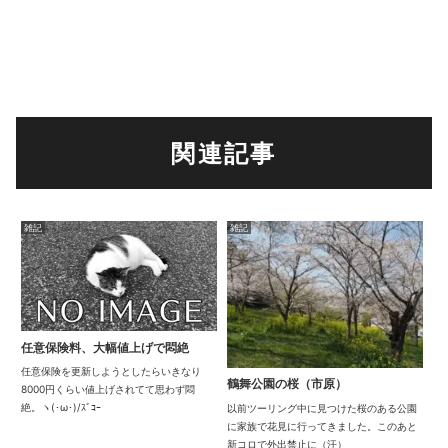
関連記事
雑記
雑記
任意保険料、大幅値上げで悶絶
任意保険を更新しようとしたらいきなり
鶴舞公園の桜（市原）
8000円くらい値上げされてて思わず悶
絶。ヽ(･ω･)/ｽﾞｺｰ
以前ツーリング中に見つけた桜のある公園
に家族で花見に行ってきました。このあと
新コロで外出禁止に（汗）