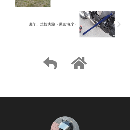
磯竿、遠投実験（屋形海岸）