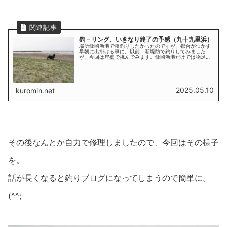
釣－リング、いきなり終了の予感（九十九里浜）
場所飯岡漁港で夜釣りしたかったのですが、都合がつかず
早朝に出掛ける事に。以前、新堤防で釣りしてみました
が、今回は岸壁で挑んでみます。飯岡漁港だけでは物足り
なかったので他の海岸でも糸を垂れてきました。飯岡漁港
→下永井海岸→矢指ヶ浦→野手浜海岸と九十九里浜をハシ
ゴして回ります。最近は遠出が出来なくなって...
2025.05.10
kuromin.net
その後なんとか自力で修理しましたので、今回はその様子
を。
話が長くなると釣りブログになってしまうので簡単に。
(^^;