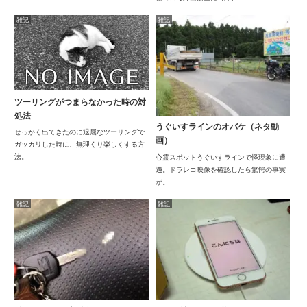
雑記
雑記
ツーリングがつまらなかった時の対
処法
うぐいすラインのオバケ（ネタ動
せっかく出てきたのに退屈なツーリングで
画）
ガッカリした時に、無理くり楽しくする方
法。
心霊スポットうぐいすラインで怪現象に遭
遇。ドラレコ映像を確認したら驚愕の事実
が。
雑記
雑記