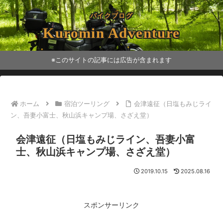
バイクブログ
Kuromin Adventure
※このサイトの記事には広告が含まれます
ホーム
宿泊ツーリング
会津遠征（日塩もみじライ
ン、吾妻小富士、秋山浜キャンプ場、さざえ堂）
会津遠征（日塩もみじライン、吾妻小富
士、秋山浜キャンプ場、さざえ堂）
2019.10.15
2025.08.16
スポンサーリンク