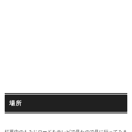
場所
紅葉中のもみじロードをテレビで見たので見に行ってみま