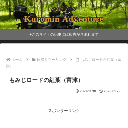
バイクブログ
Kuromin Adventure
※このサイトの記事には広告が含まれます
ホーム
日帰りツーリング
もみじロードの紅葉（富
津）
もみじロードの紅葉（富津）
2024.11.30
2026.01.29
スポンサーリンク