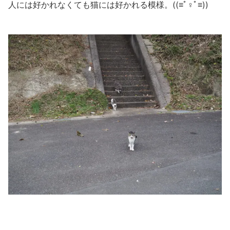
人には好かれなくても猫には好かれる模様。((≡ﾟ♀ﾟ≡))