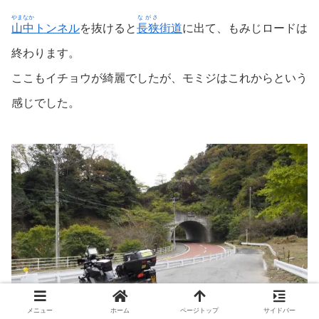
やまなか
ながさ
山中
トンネル
を抜けると
長狭
街道
に出て、もみじロードは
終わります。
ここもイチョウが綺麗でしたが、モミジはこれからという
感じでした。
メニュー
ホーム
ページトップ
サイドバー