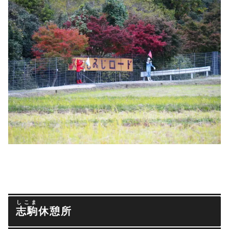
しこま
志駒
休憩所