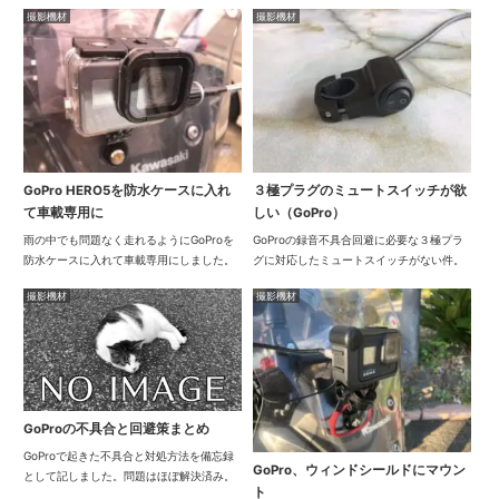
撮影機材
撮影機材
ばらく使って...
GoPro HERO5を防水ケースに入れ
３極プラグのミュートスイッチが欲
て車載専用に
しい（GoPro）
雨の中でも問題なく走れるようにGoProを
GoProの録音不具合回避に必要な３極プラ
防水ケースに入れて車載専用にしました。
グに対応したミュートスイッチがない件。
撮影機材
撮影機材
GoProの不具合と回避策まとめ
GoProで起きた不具合と対処方法を備忘録
GoPro、ウィンドシールドにマウン
として記しました。問題はほぼ解決済み。
ト