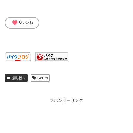
favorite
0
いいね
撮影機材
GoPro
スポンサーリンク