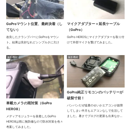
GoProマウント位置、最終決着（し
マイクアダプター＋延長ケーブル
てない）
（GoPro）
改良したクランプバーにGoProをマウン
GoPro HERO5にマイクアダプターを取り付
ト。結果は良好なれどシンプルさに欠け
けて外部マイクを繋げてみました。
る。
撮影機材
撮影機材
GoPro純正リモコンのバッテリーが
破裂寸前！
車載カメラの雨対策（GoPro
パンパンだぜ猛暑のせいかエアコンが故障
HERO8）
してしまい半月もエアコンなしで生活して
ました。暑さでブログの更新も出来なかっ
メディアモジュラーを装着したGoPro
たので先月まで遡って記事にしてます。結
HERO8は雨に無防備なので防水対策を色々
局エアコンを買い替える事になったので工
考案してみました。
事の前に部屋を大掃除しました。するとし