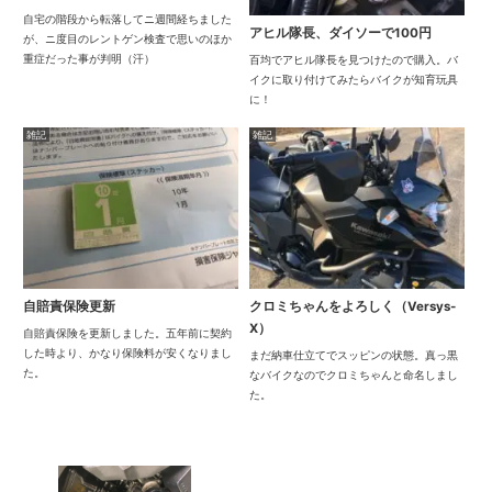
自宅の階段から転落してニ週間経ちました
アヒル隊長、ダイソーで100円
が、ニ度目のレントゲン検査で思いのほか
重症だった事が判明（汗）
百均でアヒル隊長を見つけたので購入。バ
イクに取り付けてみたらバイクが知育玩具
に！
雑記
雑記
自賠責保険更新
クロミちゃんをよろしく（Versys-
X）
自賠責保険を更新しました。五年前に契約
した時より、かなり保険料が安くなりまし
まだ納車仕立てでスッピンの状態。真っ黒
た。
なバイクなのでクロミちゃんと命名しまし
た。