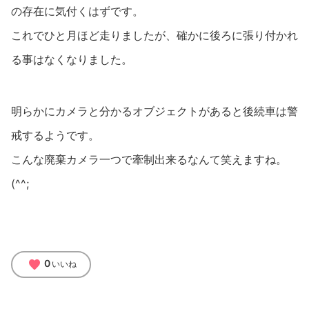
の存在に気付くはずです。
これでひと月ほど走りましたが、確かに後ろに張り付かれ
る事はなくなりました。
明らかにカメラと分かるオブジェクトがあると後続車は警
戒するようです。
こんな廃棄カメラ一つで牽制出来るなんて笑えますね。
(^^;
favorite
0
いいね