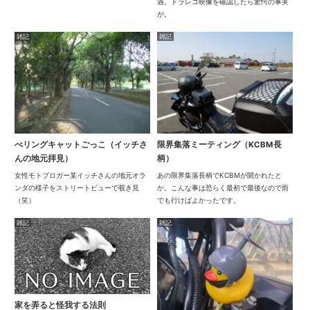
遇。ドラレコ映像を確認したら驚愕の事実
が。
雑記
雑記
べリングキャットごっこ（イッチさ
限界集落ミーティング（KCBM長
んの地元拝見）
柄）
女性モトブロガー某イッチさんの地元オラ
あの限界集落長柄でKCBMが開かれたと
ンダの様子をストリートビューで覗き見
か。こんな事は恐らく最初で最後なので雨
（笑）
でも行けばよかったです。
雑記
雑記
家を弄ると怪我する法則