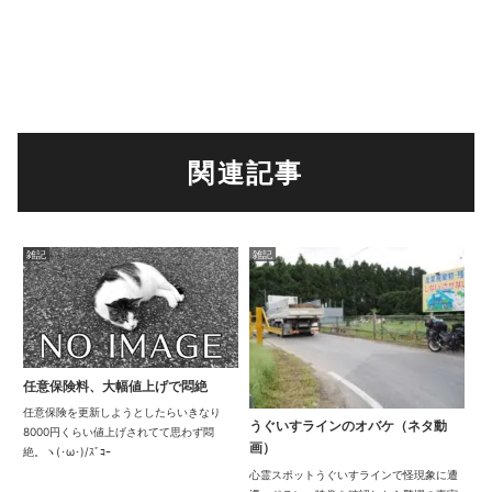
関連記事
雑記
雑記
任意保険料、大幅値上げで悶絶
任意保険を更新しようとしたらいきなり
うぐいすラインのオバケ（ネタ動
8000円くらい値上げされてて思わず悶
画）
絶。ヽ(･ω･)/ｽﾞｺｰ
心霊スポットうぐいすラインで怪現象に遭