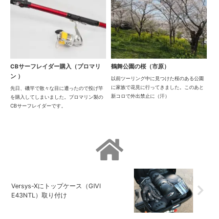
CBサーフレイダー購入（プロマリ
鶴舞公園の桜（市原）
ン ）
以前ツーリング中に見つけた桜のある公園
に家族で花見に行ってきました。このあと
先日、磯竿で散々な目に遭ったので投げ竿
新コロで外出禁止に（汗）
を購入してしまいました。プロマリン製の
CBサーフレイダーです。
Versys-Xにトップケース（GIVI
E43NTL）取り付け