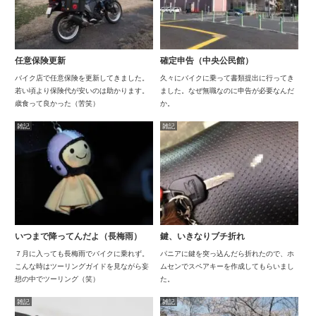
任意保険更新
確定申告（中央公民館）
バイク店で任意保険を更新してきました。
久々にバイクに乗って書類提出に行ってき
若い頃より保険代が安いのは助かります。
ました。なぜ無職なのに申告が必要なんだ
歳食って良かった（苦笑）
か。
雑記
雑記
いつまで降ってんだよ（長梅雨）
鍵、いきなりブチ折れ
７月に入っても長梅雨でバイクに乗れず。
パニアに鍵を突っ込んだら折れたので、ホ
こんな時はツーリングガイドを見ながら妄
ムセンでスペアキーを作成してもらいまし
想の中でツーリング（笑）
た。
雑記
雑記