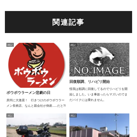
関連記事
雑記
雑記
回復順調、リハビリ開始
怪我は順調に回復してるのでリハビリを開
ボウボウラーメン悲劇の日
始しました。いま事故ったらマズいのでま
だバイクには乗れません。
房州に大激震！ 行きつけのボウボウラー
メン長柄店、なんと親会社が倒産……だと?!
雑記
雑記