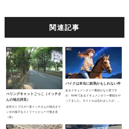
関連記事
雑記
雑記
バイクは本当に鉄馬かもしれない件
あるドキュメンタリー番組かなり昔です
べリングキャットごっこ（イッチさ
が、NHKであるドキュメンタリー番組をや
んの地元拝見）
ってました。タイトルは忘れましたが、恐
らくこれだと思います。「馬とともに疾れ
女性モトブロガー某イッチさんの地元オラ
～世界一過酷な長距離耐久レース～」
ンダの様子をストリートビューで覗き見
（2020年放送）このレースに参加した子供
（笑）
を追い続け...
雑記
雑記