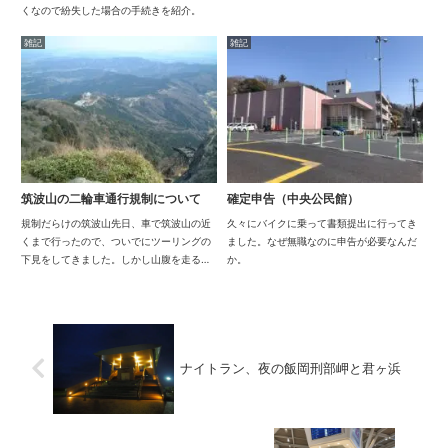
くなので紛失した場合の手続きを紹介。
雑記
雑記
筑波山の二輪車通行規制について
確定申告（中央公民館）
規制だらけの筑波山先日、車で筑波山の近
久々にバイクに乗って書類提出に行ってき
くまで行ったので、ついでにツーリングの
ました。なぜ無職なのに申告が必要なんだ
下見をしてきました。しかし山腹を走る道
か。
路のそこかしこに「二輪車通行禁止」の文
字が…。調べてみたら筑波山は関東屈指の
二輪通行禁止地帯じゃありませんかｯｯ！(´ﾟ
дﾟ｀...
ナイトラン、夜の飯岡刑部岬と君ヶ浜