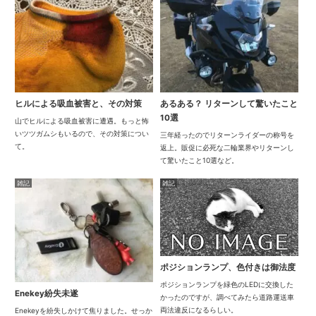
ヒルによる吸血被害と、その対策
あるある？ リターンして驚いたこと
10選
山でヒルによる吸血被害に遭遇。もっと怖
いツツガムシもいるので、その対策につい
三年経ったのでリターンライダーの称号を
て。
返上。販促に必死な二輪業界やリターンし
て驚いたこと10選など。
雑記
雑記
ポジションランプ、色付きは御法度
ポジションランプを緑色のLEDに交換した
Enekey紛失未遂
かったのですが、調べてみたら道路運送車
両法違反になるらしい。
Enekeyを紛失しかけて焦りました。せっか