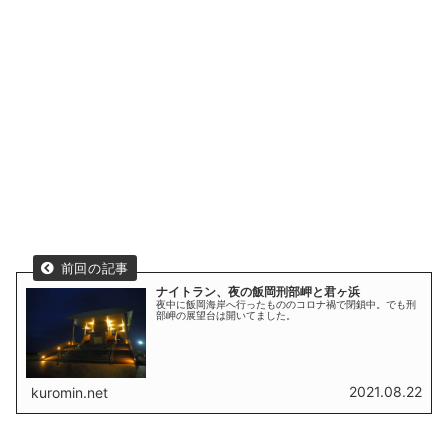
ナイトラン、夜の飯岡刑部岬と君ヶ浜
夜中に飯岡海岸へ行ったもののコロナ禍で閉鎖中。でも刑
部岬の展望台は開いてました。
2021.08.22
kuromin.net