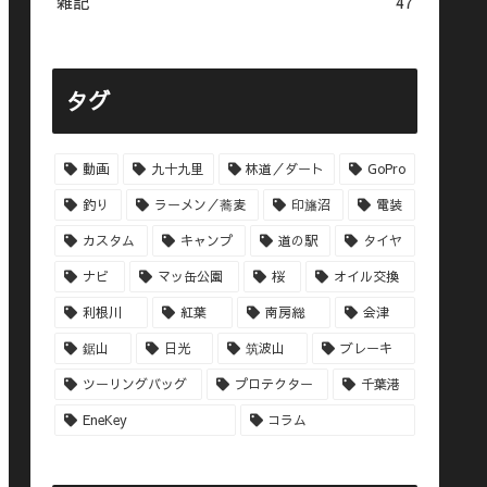
雑記
47
タグ
動画
九十九里
林道／ダート
GoPro
釣り
ラーメン／蕎麦
印旛沼
電装
カスタム
キャンプ
道の駅
タイヤ
ナビ
マッ缶公園
桜
オイル交換
利根川
紅葉
南房総
会津
鋸山
日光
筑波山
ブレーキ
ツーリングバッグ
プロテクター
千葉港
EneKey
コラム