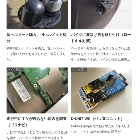
新ヘルメット購入、旧ヘルメット処
バイクに鹿除け笛を取り付け（ロー
分
ドキル対策）
納車前にヘルメットを購入。古いヘルメッ
ロードキル対策前々から気になっていた鹿
トは思い入れがありましたが、処分しまし
除け笛をバイクに取り付けてみました。
た。
少々眉唾物ですが、バイクの場合は衝突し
たら命取りなので。バイクで走ってるとタ
バイク用品
バイク用品
ヌキやウサギなど小動物とよく遭遇しま
す。千葉にクマはいませんが、イノシシや
キョンにも時々出...
走行中にＴＶが映らない原因を調査
D-UNIT WR（バッ直ユニット）
（ゴリナビ）
GoProを常時給電で動かすために導入しま
した。しかしGoProの動作に問題が。
ナビでTV見ようとしても映らないので原因
を調査。パーキング解除プラグは導入済