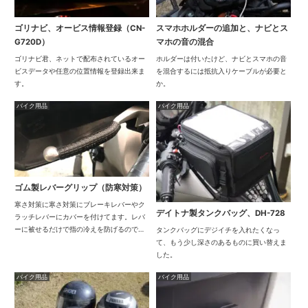
ゴリナビ、オービス情報登録（CN-
スマホホルダーの追加と、ナビとス
G720D）
マホの音の混合
ゴリナビ君、ネットで配布されているオー
ホルダーは付いたけど、ナビとスマホの音
ビスデータや任意の位置情報を登録出来ま
を混合するには抵抗入りケーブルが必要と
す。
か。
バイク用品
バイク用品
ゴム製レバーグリップ（防寒対策）
寒さ対策に寒さ対策にブレーキレバーやク
デイトナ製タンクバッグ、DH-728
ラッチレバーにカバーを付けてます。レバ
ーに被せるだけで指の冷えを防げるので冬
タンクバッグにデジイチを入れたくなっ
場は特に重宝します。以前はスポンジ製の
て、もう少し深さのあるものに買い替えま
カバーをつけてましたが、劣化して裂けて
した。
しまいました。そこでもっと頑丈なゴム製
バイク用品
バイク用品
のカバーに交...