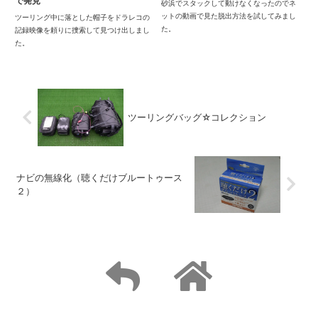
で発見
砂浜でスタックして動けなくなったのでネ
ットの動画で見た脱出方法を試してみまし
ツーリング中に落とした帽子をドラレコの
た。
記録映像を頼りに捜索して見つけ出しまし
た。
ツーリングバッグ☆コレクション
ナビの無線化（聴くだけブルートゥース
２）