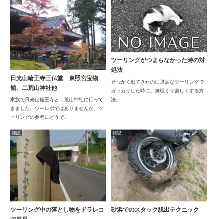
雑記
雑記
ツーリングがつまらなかった時の対
処法
日光山輪王寺三仏堂 東照宮宝物
せっかく出てきたのに退屈なツーリングで
館、二荒山神社他
ガッカリした時に、無理くり楽しくする方
法。
家族で日光山輪王寺と二荒山神社に行って
きました。ツーレポではありませんが、ツ
ーリングの参考にどうぞ。
雑記
雑記
ツーリング中の落とし物をドラレコ
砂浜でのスタック脱出テクニック