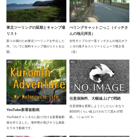
東北ツーリングの延期とキャンプ場
べリングキャットごっこ（イッチさ
リスト
んの地元拝見）
新コロ禍のため東北ツーリングを中止した
女性モトブロガー某イッチさんの地元オラ
件。ついでに無料キャンプ場のリストを公
ンダの様子をストリートビューで覗き見
開。
（笑）
雑記
雑記
任意保険料、大幅値上げで悶絶
任意保険を更新しようとしたらいきなり
YouTube新看板動画
8000円くらい値上げされてて思わず悶
絶。ヽ(･ω･)/ｽﾞｺｰ
YouTubeチャンネルに貼り付ける新看板動
画を作りました。海外勢が喜びそうな偽装
キラキラ動画です。