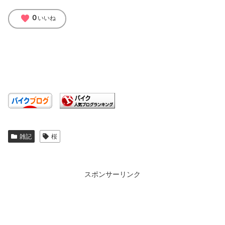
favorite
0
いいね
雑記
桜
スポンサーリンク