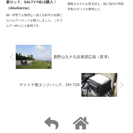
新ロッド、SALTY FIELD購入！
価格カルテルを巡る話も。他に地元や房総
（AbuGarcia）
半島のガソスタ事情など。
狭い岸壁でも無理なく扱える釣竿が必要に
なりルアーロッドを購入しました。これで
ルアー釣りにも参戦です。
鹿野山九十九谷展望広場（君津）
デイトナ製タンクバッグ、DH-728