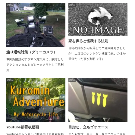
雑記
雑記
家を弄ると怪我する法則
自宅の階段から転落してニ週間経ちました
煽り運転対策（ダミーカメラ）
が、ニ度目のレントゲン検査で思いのほか
重症だった事が判明（汗）
車間距離詰めすぎマン対策用に、故障した
アクションカムをダミーカメラとして再利
用。
雑記
雑記
YouTube新看板動画
目指せ、立ちゴケエース！
YouTubeチャンネルに貼り付ける新看板動
またも撃沈！先日、九十九里で久々に立ち