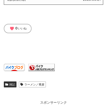
favorite
0
いいね
雑記
ラーメン／蕎麦
スポンサーリンク