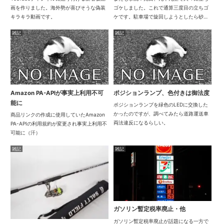
画を作りました。海外勢が喜びそうな偽装
ゴケしました。これで通算三度目の立ちゴ
キラキラ動画です。
ケです。駐車場で旋回しようとしたら砂地
に突っ込み前輪が滑って立ちゴケ。もしや
雑記
雑記
心霊スポットを訪れた後なのでバチが当た
ったのかも…？（怖）というわけで不本意
ですが、立ち...
Amazon PA-APIが事実上利用不可
ポジションランプ、色付きは御法度
能に
ポジションランプを緑色のLEDに交換した
かったのですが、調べてみたら道路運送車
商品リンクの作成に使用していたAmazon
両法違反になるらしい。
PA-APIの利用規約が変更され事実上利用不
可能に（汗）
雑記
雑記
ガソリン暫定税率廃止・他
ガソリン暫定税率廃止が話題になる一方で