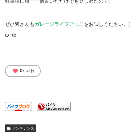
駐車場に椅子一個置いただけでも楽しめたので。
ぜひ皆さんも
ガレージライフごっこ
をお試しください。(･
ω･)b
favorite
0
いいね
メンテナンス