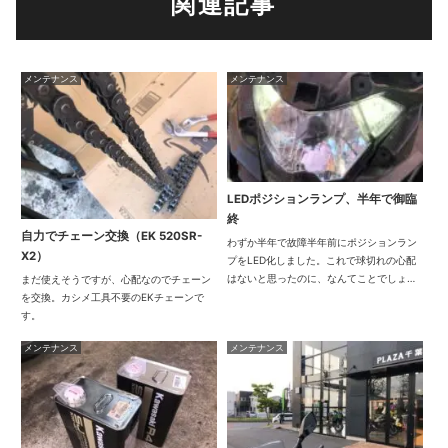
関連記事
メンテナンス
メンテナンス
LEDポジションランプ、半年で御臨
終
自力でチェーン交換（EK 520SR-
わずか半年で故障半年前にポジションラン
X2）
プをLED化しました。これで球切れの心配
はないと思ったのに、なんてことでしょ
まだ使えそうですが、心配なのでチェーン
う。夜釣りに出掛けた帰りにランプが点滅
を交換。カシメ工具不要のEKチェーンで
してるのを発見してしまいました。(><;こ
す。
のまま走り続けるわけにはいかないので再
メンテナンス
メンテナンス
度交換す...