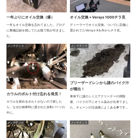
一年ぶりにオイル交換（爆）
オイル交換＋Versys 1000チラ見
一年もオイル交換を忘れてました。ブログ
ディーラーでオイル交換。ついでに店舗に
に整備記録を残してたお陰で気が付きまし
置かれてたVersys-Xを外からチラ見。
た。
メンテナンス
メンテナンス
ブリーザードレンから謎のバイク汁
が噴出！
カウルのボルト付け忘れを発見！
車体下に謎のシミエアクリーナーの掃除
カウルを留めるボルトがないので探した
後、バイクの下にオイル染みが出来てまし
ら、なぜか納車時に渡された余剰パーツの
た。チェーンの注油後によくある事です
中に。
が、チェーンルブとは違う謎の汁です。石
油臭がしたのでフィルター洗浄に使った石
メンテナンス
メンテナンス
油が垂れてきたのかと思いました。忘れて
ましたが、エアク...