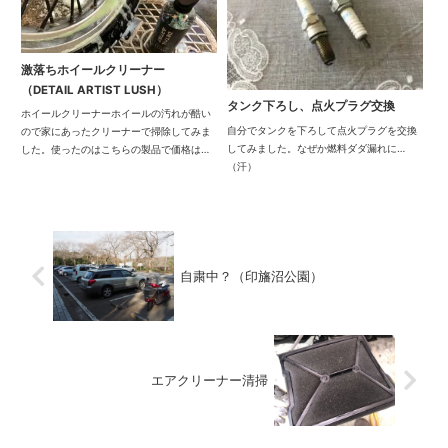
激落ちホイールクリーナー
（DETAIL ARTIST LUSH）
タンク下ろし、点火プラグ交換
ホイールクリーナーホイールの汚れが酷い
自分でタンクを下ろして点火プラグを交換
ので家にあったクリーナーで掃除してみま
してみました。なぜか燃料ダダ漏れに…
した。使ったのはこちらの製品で価格は
（汗）
少々高めですが、超強力です。どうも洗車
用というよりガラスコーティングの下準備
に使うものらしい。バイクはCR-1でガラス
コーティン...
自粛中？（印旛沼公園）
エアクリーナー清掃