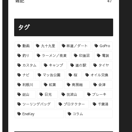
雑記
47
タグ
動画
九十九里
林道／ダート
GoPro
釣り
ラーメン／蕎麦
印旛沼
電装
カスタム
キャンプ
道の駅
タイヤ
ナビ
マッ缶公園
桜
オイル交換
利根川
紅葉
南房総
会津
鋸山
日光
筑波山
ブレーキ
ツーリングバッグ
プロテクター
千葉港
EneKey
コラム