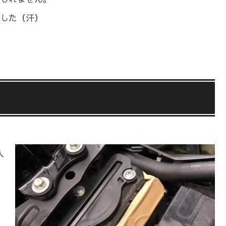
した（汗）
入