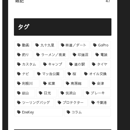
雑記
47
タグ
動画
九十九里
林道／ダート
GoPro
釣り
ラーメン／蕎麦
印旛沼
電装
カスタム
キャンプ
道の駅
タイヤ
ナビ
マッ缶公園
桜
オイル交換
利根川
紅葉
南房総
会津
鋸山
日光
筑波山
ブレーキ
ツーリングバッグ
プロテクター
千葉港
EneKey
コラム