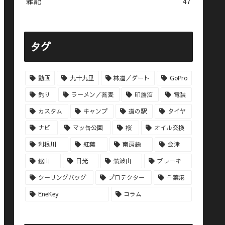
雑記
47
タグ
動画
九十九里
林道／ダート
GoPro
釣り
ラーメン／蕎麦
印旛沼
電装
カスタム
キャンプ
道の駅
タイヤ
ナビ
マッ缶公園
桜
オイル交換
利根川
紅葉
南房総
会津
鋸山
日光
筑波山
ブレーキ
ツーリングバッグ
プロテクター
千葉港
EneKey
コラム