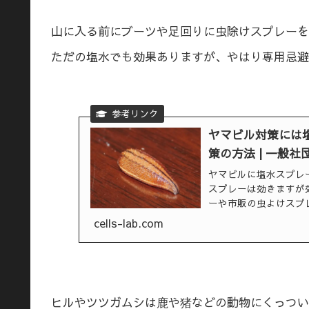
山に入る前にブーツや足回りに虫除けスプレーを
ただの塩水でも効果ありますが、やはり専用忌避
ヤマビル対策には塩
策の方法 | 一般
ヤマビルに塩水スプレ
スプレーは効きますが
ーや市販の虫よけスプ
は、本州～九州の里地
cells-lab.com
ニホンジカ...
ヒルやツツガムシは鹿や猪などの動物にくっつい