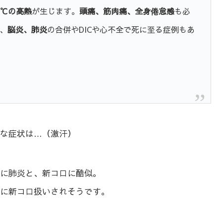
0℃の高熱
が生じます。
頭痛、筋肉痛、全身倦怠感
も必
、
脳炎、肺炎
の合併やDICや心不全で死に至る症例もあ
な症状は…（激汗）
に肺炎と、新コロに酷似。
に新コロ扱いされそうです。