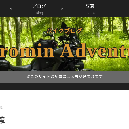
ブログ
写真
Blog
Photos
バイクブログ
romin Advent
※このサイトの記事には広告が含まれます
策
策