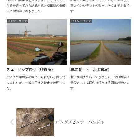
舎道を走ってたら総武本線と成田線の分岐
重大インシデントの動画。あくまでネタで
点に偶然辿り着きました。
す。
プチツーリング
プチツーリング
チューリップ祭り（印旛沼）
農道ダート（北印旛沼）
バイクで印旛沼の畔に出られないか探して
北印旛沼まで行ってきました。北印旛沼は
みましたが、一般車両進入禁止で無理でし
普段走ってる西印旛沼とは雰囲気が違いま
た。
す。
ロングスピンナーハンドル