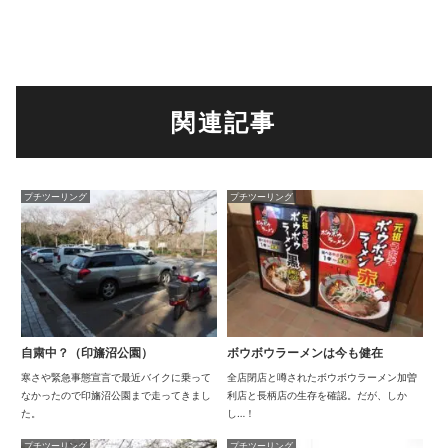
関連記事
プチツーリング
プチツーリング
自粛中？（印旛沼公園）
ボウボウラーメンは今も健在
寒さや緊急事態宣言で最近バイクに乗って
全店閉店と噂されたボウボウラーメン加曽
なかったので印旛沼公園まで走ってきまし
利店と長柄店の生存を確認。だが、しか
た。
し…！
プチツーリング
プチツーリング