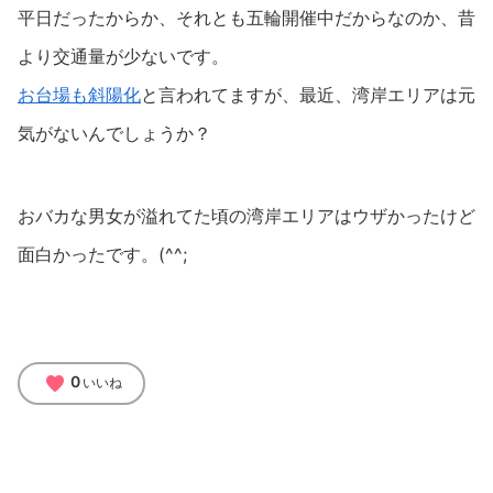
平日だったからか、それとも五輪開催中だからなのか、昔
より交通量が少ないです。
お台場も斜陽化
と言われてますが、最近、湾岸エリアは元
気がないんでしょうか？
おバカな男女が溢れてた頃の湾岸エリアはウザかったけど
面白かったです。(^^;
favorite
0
いいね