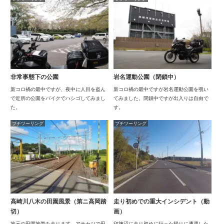
非常事態下の公園
岩名運動公園（閉鎖中）
新コロ禍の最中ですが、夜中に人目を盗ん
新コロ禍の最中ですが岩名運動公園を覗い
で近所の公園をバイクでハシゴしてみまし
てみました。閉鎖中ですが出入りは自由で
た。
す。
プチツーリング
プチツーリング
高崎川八木の田園風景（第ニ高岡踏
走り初めでの重大インシデント（動
切）
画）
地元の田園地帯を走ります。アサカツで田
印旛沼に走り初めに行った帰りに遭遇した