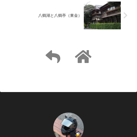
八鶴湖と八鶴亭（東金）