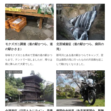
宿泊ツーリング
宿泊ツーリング
モクズガニ調達（道の駅かつら、道
北茨城遠征（道の駅かつら、袋田の
の駅かさま）
滝）
珍味モクズガニを求めて茨城の道の駅かつ
那珂川にある道の駅かつらでキャンプ。翌
らまで。テントで一泊しましたが、帰りは
日は袋田の滝に行ったものの片頭痛を起こ
雨に降られて大変でした。
して動けなくなりました。
宿泊ツーリング
宿泊ツーリング
会津遠征（日塩もみじライン、吾妻
嶺岡中央林道（魚見塚展望台、新舞