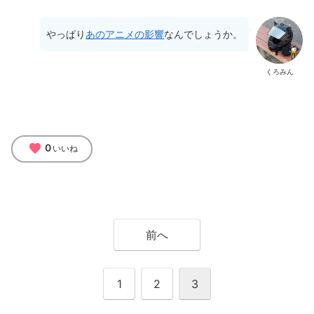
やっぱり
あのアニメの影響
なんでしょうか。
くろみん
favorite
0
いいね
前へ
1
2
3