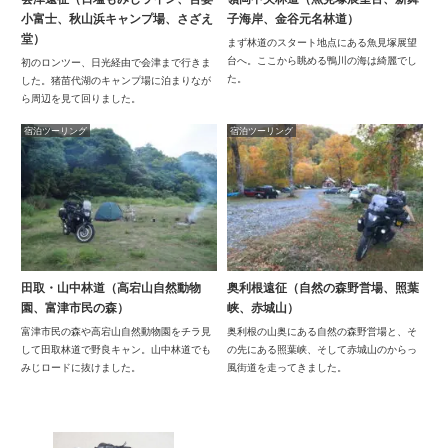
小富士、秋山浜キャンプ場、さざえ
子海岸、金谷元名林道）
堂）
まず林道のスタート地点にある魚見塚展望
台へ。ここから眺める鴨川の海は綺麗でし
初のロンツー、日光経由で会津まで行きま
た。
した。猪苗代湖のキャンプ場に泊まりなが
ら周辺を見て回りました。
宿泊ツーリング
宿泊ツーリング
田取・山中林道（高宕山自然動物
奥利根遠征（自然の森野営場、照葉
園、富津市民の森）
峡、赤城山）
富津市民の森や高宕山自然動物園をチラ見
奥利根の山奥にある自然の森野営場と、そ
して田取林道で野良キャン。山中林道でも
の先にある照葉峡、そして赤城山のからっ
みじロードに抜けました。
風街道を走ってきました。