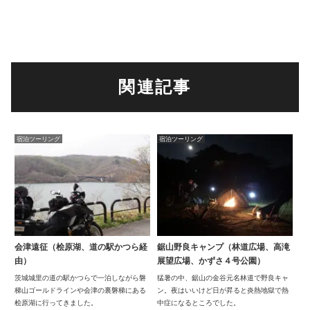
関連記事
宿泊ツーリング
宿泊ツーリング
会津遠征（桧原湖、道の駅かつら経
鋸山野良キャンプ（林道広場、高滝
由）
展望広場、かずさ４号公園）
茨城城里の道の駅かつらで一泊しながら磐
猛暑の中、鋸山の金谷元名林道で野良キャ
梯山ゴールドラインや会津の裏磐梯にある
ン。夜はいいけど日が昇ると炎熱地獄で熱
桧原湖に行ってきました。
中症になるところでした。