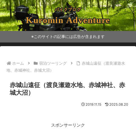
バイクブログ
Kuromin Adventure
※このサイトの記事には広告が含まれます
ホーム
宿泊ツーリング
赤城山遠征（渡良瀬遊水
地、赤城神社、赤城大沼）
赤城山遠征（渡良瀬遊水地、赤城神社、赤
城大沼）
2019.11.15
2025.08.20
スポンサーリンク