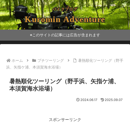
バイクブログ
Kuromin Adventure
※このサイトの記事には広告が含まれます
ホーム
プチツーリング
暑熱順化ツーリング（野手
浜、矢指ケ浦、本須賀海水浴場）
暑熱順化ツーリング（野手浜、矢指ケ浦、
本須賀海水浴場）
2024.06.17
2025.09.07
スポンサーリンク