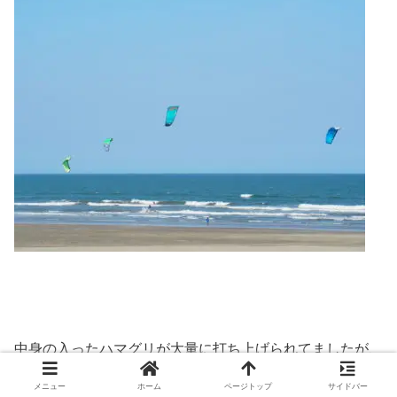
中身の入ったハマグリが大量に打ち上げられてましたが、
貝の考えてる事は皆目分からん（ｼﾞﾜｧ..
メニュー
ホーム
ページトップ
サイドバー