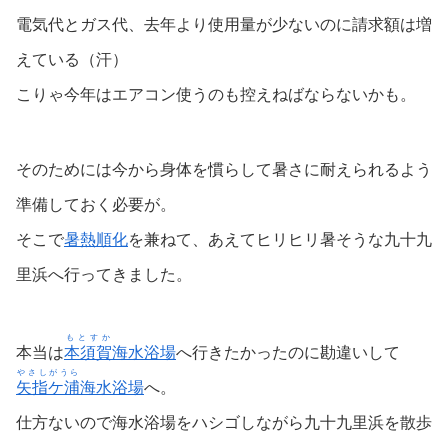
電気代とガス代、去年より使用量が少ないのに請求額は増
えている（汗）
こりゃ今年はエアコン使うのも控えねばならないかも。
そのためには今から身体を慣らして暑さに耐えられるよう
準備しておく必要が。
そこで
暑熱順化
を兼ねて、あえてヒリヒリ暑そうな九十九
里浜へ行ってきました。
もとすか
本当は
本須賀
海水浴場
へ行きたかったのに勘違いして
やさしがうら
矢指ケ浦
海水浴場
へ。
仕方ないので海水浴場をハシゴしながら九十九里浜を散歩