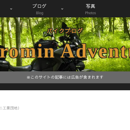
ブログ
写真
Blog
Photos
バイクブログ
romin Advent
※このサイトの記事には広告が含まれます
ニ工業団地）
）