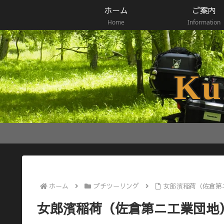
ホーム
ご案内
Home
Information
Ku
ホーム
プチツーリング
女郎濱稲荷（佐倉第
女郎濱稲荷（佐倉第ニ工業団地