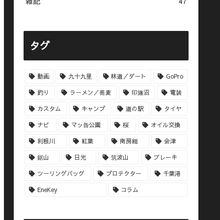
雑記
47
タグ
動画
九十九里
林道／ダート
GoPro
釣り
ラーメン／蕎麦
印旛沼
電装
カスタム
キャンプ
道の駅
タイヤ
ナビ
マッ缶公園
桜
オイル交換
利根川
紅葉
南房総
会津
鋸山
日光
筑波山
ブレーキ
ツーリングバッグ
プロテクター
千葉港
EneKey
コラム