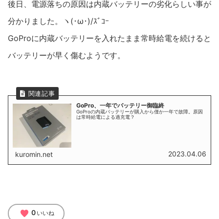
後日、電源落ちの原因は内蔵バッテリーの劣化らしい事が
分かりました。ヽ(･ω･)/ｽﾞｺｰ
GoProに内蔵バッテリーを入れたまま常時給電を続けると
バッテリーが早く傷むようです。
GoPro、一年でバッテリー御臨終
GoProの内蔵バッテリーが購入から僅か一年で故障。原因
は常時給電による過充電？
2023.04.06
kuromin.net
favorite
0
いいね