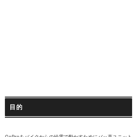
目的
GoProをバイクからの給電で動かすためにバッ直ユニット