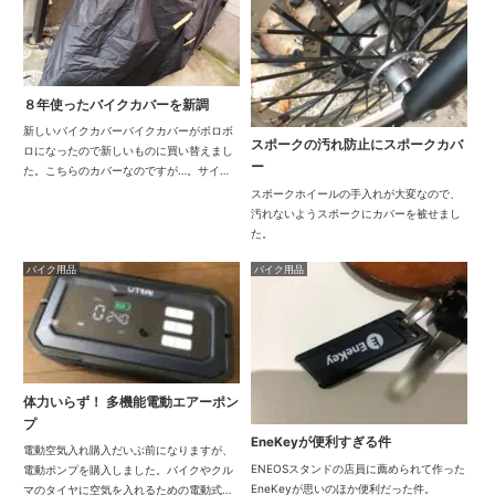
８年使ったバイクカバーを新調
新しいバイクカバーバイクカバーがボロボ
スポークの汚れ防止にスポークカバ
ロになったので新しいものに買い替えまし
ー
た。こちらのカバーなのですが…。サイズ
はなんとXXXXL（4XL）です！(´ﾟдﾟ｀)4XL
スポークホイールの手入れが大変なので、
って普通は大型用、しかも一番大きなサイ
汚れないようスポークにカバーを被せまし
ズではないかと…。しかしこれより小...
た。
バイク用品
バイク用品
体力いらず！ 多機能電動エアーポン
プ
EneKeyが便利すぎる件
電動空気入れ購入だいぶ前になりますが、
ENEOSスタンドの店員に薦められて作った
電動ポンプを購入しました。バイクやクル
EneKeyが思いのほか便利だった件。
マのタイヤに空気を入れるための電動式エ