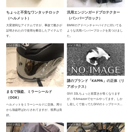
ちょっと不安なワンタッチロック
汎用エンジンガードプロテクター
（ヘルメット）
（バンパーブロック）
大変便利なアイテムですが、事故で脆さが
BMWのアドベンチャーバイクに付いてる
証明されたので使用を断念したアイテムで
ような汎用バンパーブロックを見つけまし
す。
た。
バイク用品
バイク用品
謎のブランド「KAPPA」の正体（リ
アボックス）
まるで強盗、ミラーシールド
GIVI 33Lちょっと前置きが長くなります
（OGK）
が、今Amazonでセールやってます。しか
し欲しくて狙ってたGIVIのトップケースは
ヘルメットをミラーシールドに交換。周り
20,000円超え！円安の影響もあると思いま
から強盗呼ばわりされてますが、視界は良
すが、昔の倍の値段です（汗）自分は43L
好。
のケースを使ってますが、車体...
バイク用品
バイク用品