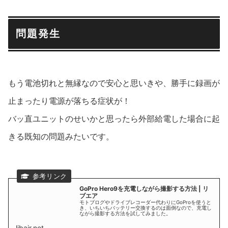
問題発生
もう電池切れと無縁なので安心と思いきや、勝手に録画が
止まったり電源が落ちる症状が！
バッ直ユニットのせいかと思ったら外部給電した場合に起
きる既知の問題みたいです。
GoPro Hero9を充電しながら撮影する方法 | リ
ブエア
モトブログやドライブレコーダー代わりにGoProを使うと
き、いちいちバッテリー交換するのは面倒なので、充電し
ながら撮影する方法を試してみました。
libair.net