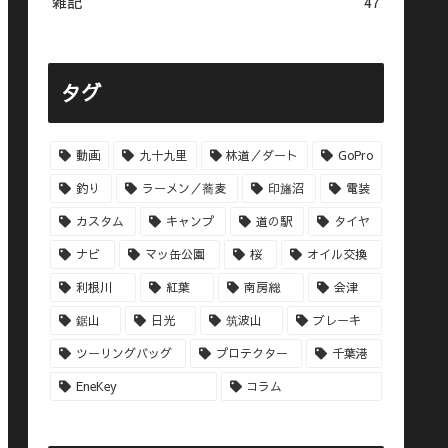
雑記
47
タグ
動画
九十九里
林道／ダート
GoPro
釣り
ラーメン／蕎麦
印旛沼
電装
カスタム
キャンプ
道の駅
タイヤ
ナビ
マッ缶公園
桜
オイル交換
利根川
紅葉
南房総
会津
鋸山
日光
筑波山
ブレーキ
ツーリングバッグ
プロテクター
千葉港
EneKey
コラム