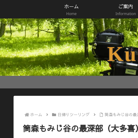
ホーム
ご案内
Home
Information
Ku
ホーム
日帰りツーリング
筒森もみじ谷の最
筒森もみじ谷の最深部（大多喜