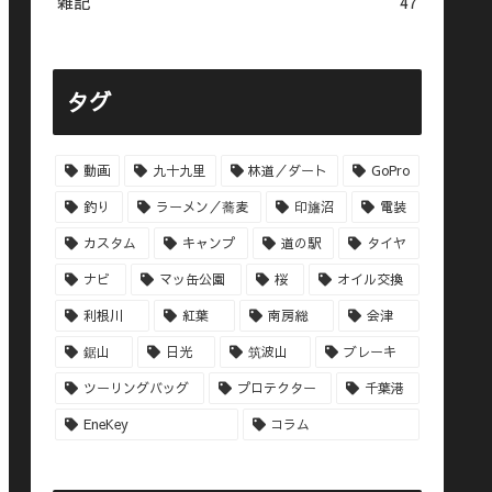
雑記
47
タグ
動画
九十九里
林道／ダート
GoPro
釣り
ラーメン／蕎麦
印旛沼
電装
カスタム
キャンプ
道の駅
タイヤ
ナビ
マッ缶公園
桜
オイル交換
利根川
紅葉
南房総
会津
鋸山
日光
筑波山
ブレーキ
ツーリングバッグ
プロテクター
千葉港
EneKey
コラム