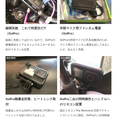
録画失敗、これで何度目だ?!
外部マイク用ファンタム電源
（GoPro）
（GoPro）
録画に失敗してばかりいるので、GoProの
GoProの外部マイクの不具合解消のため、
稼働状況をリアルタイムでモニターするた
マイク用のファンタム電源を試してみまし
めのリモコンを設置。
たが、あえなく失敗。
撮影機材
撮影機材
GoPro熱暴走対策、ヒートシンク取
GoPro二台の同時操作とハンドルへ
付
のリモコン設置
熱暴走しがちなGoPro HERO8にPC用のヒ
純正リモコンThe Remoteを汎用ブラケッ
ートシンクを貼り付けてみました。
トでハンドルに固定。GoProの二台同時操