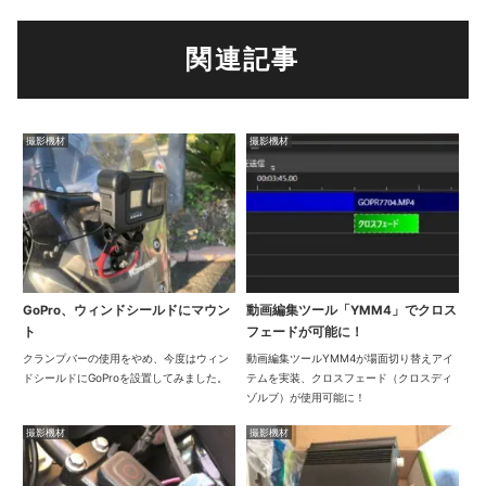
関連記事
撮影機材
撮影機材
GoPro、ウィンドシールドにマウン
動画編集ツール「YMM4」でクロス
ト
フェードが可能に！
クランプバーの使用をやめ、今度はウィン
動画編集ツールYMM4が場面切り替えアイ
ドシールドにGoProを設置してみました。
テムを実装、クロスフェード（クロスディ
ゾルブ）が使用可能に！
撮影機材
撮影機材