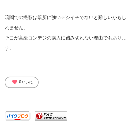
暗闇での撮影は暗所に強いデジイチでないと難しいかもし
れません。
そこが高級コンデジの購入に踏み切れない理由でもありま
す。
favorite
0
いいね