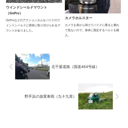
ウインドシールドマウント
（GoPro）
カメラホルスター
GoProなどのアクションカムをバイクのウ
カメラを肩から掛けてバイクに乗ると暴れ
インドシールドに簡単に取り付けられるマ
て危ないので、身体に固定するベルトを購
ウントがありました。
入。
北千葉道路（国道464号線）
野手浜の放置車両（九十九里）