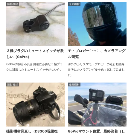
撮影機材
撮影機材
３極プラグのミュートスイッチが欲
モトブロガーごっこ、カメラアング
しい（GoPro）
ル研究
GoProの録音不具合回避に必要な３極プラ
海外のカリスマモトブロガーの走行動画を
グに対応したミュートスイッチがない件。
参考にカメラアングルを色々試してみまし
た。
撮影機材
撮影機材
撮影機材見直し（D3300現役復
GoProマウント位置、最終決着（し