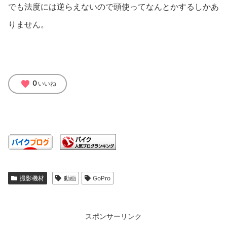
でも法度には逆らえないので頭使ってなんとかするしかあ
りません。
favorite
0
いいね
撮影機材
動画
GoPro
スポンサーリンク