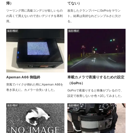
帰）
てない）
ツーリング用に高級コンデジが欲しいもの
改良したクランプバーにGoProをマウン
の高くて買えないので古いデジイチを再利
ト。結果は良好なれどシンプルさに欠け
用。
る。
撮影機材
撮影機材
Apeman A66 御臨終
車載カメラで夜撮りするための設定
（GoPro）
突風でバイクが倒れた時にApeman A66を
巻き添えに。カメラ一台失いました。
GoProで夜撮りすると映像がブレるので、
設定で改善しないか色々試してみました。
撮影機材
撮影機材