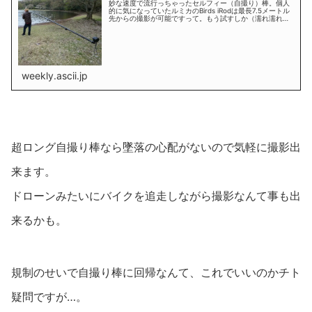
妙な速度で流行っちゃったセルフィー（自撮り）棒。個人
的に気になっていたルミカのBirds iRodは最長7.5メートル
先からの撮影が可能ですって。もう試すしか（濡れ濡れも
あるよ）。
weekly.ascii.jp
超ロング自撮り棒なら墜落の心配がないので気軽に撮影出
来ます。
ドローンみたいにバイクを追走しながら撮影なんて事も出
来るかも。
規制のせいで自撮り棒に回帰なんて、これでいいのかチト
疑問ですが…。