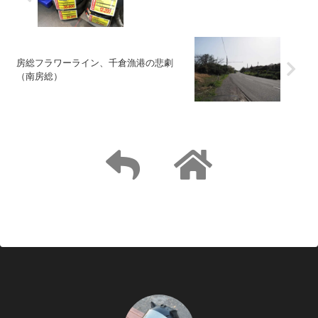
房総フラワーライン、千倉漁港の悲劇
（南房総）