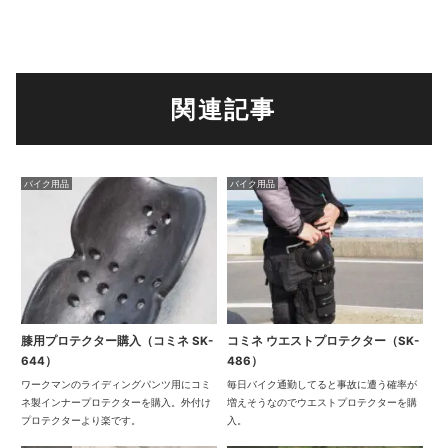
関連記事
バイク用品
バイク用品
膝用プロテクター購入（コミネ SK-
コミネ ウエストプロテクター（SK-
644）
486）
ワークマンのライディングパンツ用にコミ
毎日バイク通勤してると事故に遭う確率が
ネ製インナープロテクターを購入。外付け
増えそうなのでウエストプロテクターを購
プロテクターより楽です。
入。