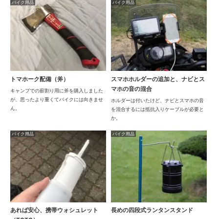
バイク用品
バイク用品
トマホーク配備（斧）
スマホホルダーの追加と、ナビとス
マホの音の混合
キャンプでの薪割り用に斧を購入しました
が、思ったより重くてバイクには向きませ
ホルダーは付いたけど、ナビとスマホの音
ん。
を混合するには抵抗入りケーブルが必要と
か。
バイク用品
バイク用品
あれば安心、携帯ウォシュレット
長めの四段式ランタンスタンド