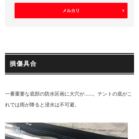
メルカリ
損傷具合
一番重要な底部の防水区画に大穴が……。テントの底がこ
れでは雨が降ると浸水は不可避。