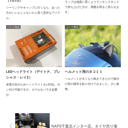
（TOTO）
ランプは地面に置くよりランタンスタンド
で持ち上げた方が、周囲を明るく照らせま
ツーリングやキャンプに行くなら、あった
す。
方がいいんじゃないかと思う意外なアイテ
ム。
バイク用品
バイク用品
LEDヘッドライト（デイトナ、プレ
ヘルメット用のネコミミ
シャス・レイZ）
ヘルメットが古くなり飽きてきたので後付
け型の猫耳を貼り付けてみました。少し後
省電力化のためヘッドライトをLED化。ポ
悔。
ン付け可能ですが、カウルをバラす必要
が。
NAPS千葉北インター店、タイヤ売り場