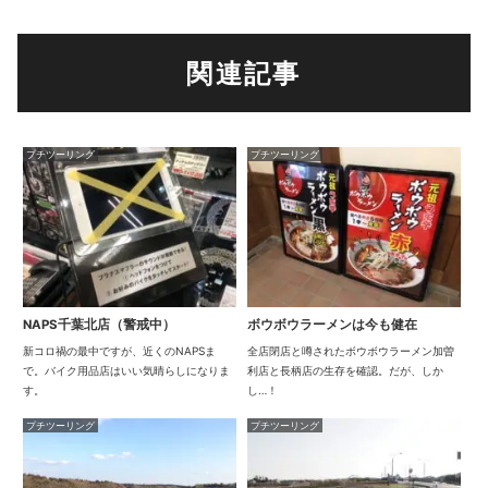
関連記事
プチツーリング
プチツーリング
NAPS千葉北店（警戒中）
ボウボウラーメンは今も健在
新コロ禍の最中ですが、近くのNAPSま
全店閉店と噂されたボウボウラーメン加曽
で。バイク用品店はいい気晴らしになりま
利店と長柄店の生存を確認。だが、しか
す。
し…！
プチツーリング
プチツーリング