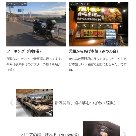
プチツーリング
プチツーリング
ツーキング（印旛沼）
元祖からあげ本舗（みつわ台）
夜勤なのでバイクで仕事場に通ってます。
からあげ専門店に行ってきました。からあ
今回は夜勤明けのアフターの様子を紹介
げ本舗という名前で全国にあるみたいです
（笑）
ね。
新装開店、道の駅むつざわ（睦沢）
パニアの鍵、壊れる（Versys-X）