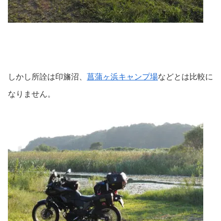
しかし所詮は印旛沼、
菖蒲ヶ浜キャンプ場
などとは比較に
なりません。