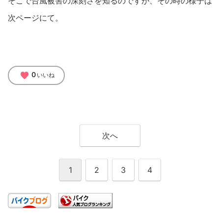
そこで台風被害の深刻さを知るのですが、その時の様子は
次ページにて。
favorite
0
いいね
次へ
1
2
3
4