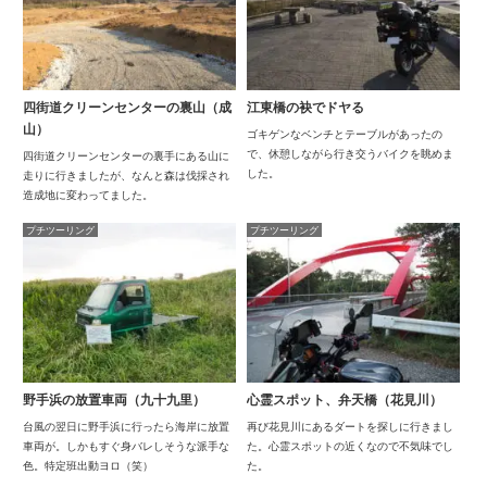
四街道クリーンセンターの裏山（成
江東橋の袂でドヤる
山）
ゴキゲンなベンチとテーブルがあったの
で、休憩しながら行き交うバイクを眺めま
四街道クリーンセンターの裏手にある山に
した。
走りに行きましたが、なんと森は伐採され
造成地に変わってました。
プチツーリング
プチツーリング
野手浜の放置車両（九十九里）
心霊スポット、弁天橋（花見川）
台風の翌日に野手浜に行ったら海岸に放置
再び花見川にあるダートを探しに行きまし
車両が。しかもすぐ身バレしそうな派手な
た。心霊スポットの近くなので不気味でし
色。特定班出動ヨロ（笑）
た。