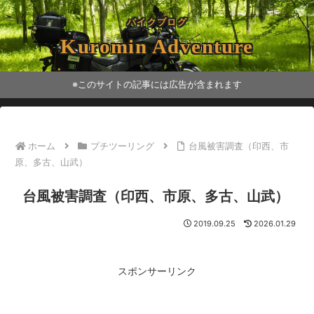
バイクブログ
Kuromin Adventure
※このサイトの記事には広告が含まれます
ホーム
プチツーリング
台風被害調査（印西、市
原、多古、山武）
台風被害調査（印西、市原、多古、山武）
2019.09.25
2026.01.29
スポンサーリンク