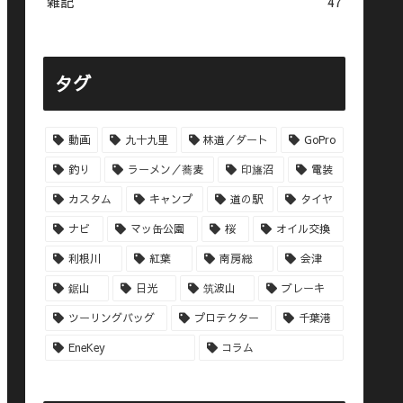
雑記
47
タグ
動画
九十九里
林道／ダート
GoPro
釣り
ラーメン／蕎麦
印旛沼
電装
カスタム
キャンプ
道の駅
タイヤ
ナビ
マッ缶公園
桜
オイル交換
利根川
紅葉
南房総
会津
鋸山
日光
筑波山
ブレーキ
ツーリングバッグ
プロテクター
千葉港
EneKey
コラム