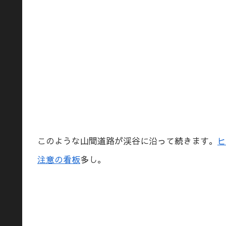
このような山間道路が渓谷に沿って続きます。
ヒ
注意の看板
多し。