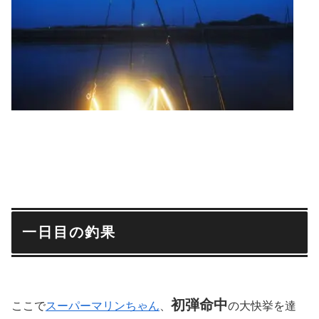
一日目の釣果
初弾命中
ここで
スーパーマリンちゃん
、
の大快挙を達