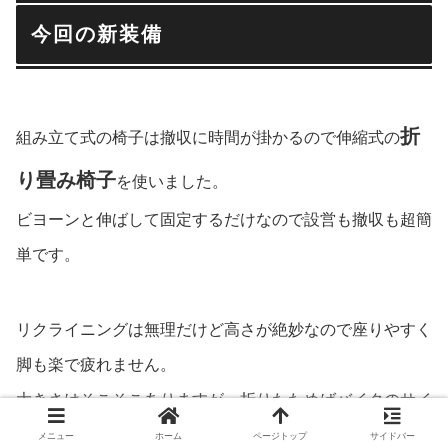
今回の新装備
折
組み立て式の椅子は撤収に時間が掛かるので伸縮式の
り畳み椅子
を使いました。
ビヨーンと伸ばして固定するだけなので設営も撤収も超簡
単です。
リクライニングは無理だけど高さが絶妙なので座りやすく
脚も楽で疲れません。
大きさはそこそこありますが、折りたためばバイクのサイ
ドパニアにも入ります。
メニュー
ホーム
ページトップ
サイドバー