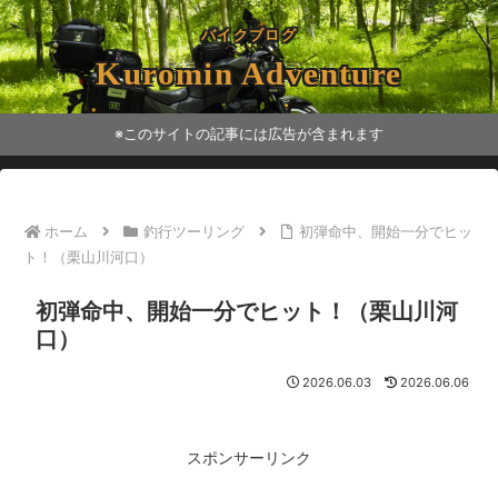
バイクブログ
Kuromin Adventure
※このサイトの記事には広告が含まれます
ホーム
釣行ツーリング
初弾命中、開始一分でヒッ
ト！（栗山川河口）
初弾命中、開始一分でヒット！（栗山川河
口）
2026.06.03
2026.06.06
スポンサーリンク