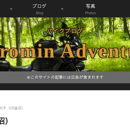
ブログ
写真
Blog
Photos
バイクブログ
romin Advent
※このサイトの記事には広告が含まれます
剥き（印旛沼）
沼）