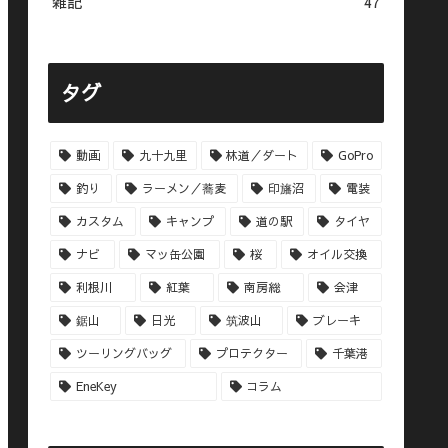
雑記
47
タグ
動画
九十九里
林道／ダート
GoPro
釣り
ラーメン／蕎麦
印旛沼
電装
カスタム
キャンプ
道の駅
タイヤ
ナビ
マッ缶公園
桜
オイル交換
利根川
紅葉
南房総
会津
鋸山
日光
筑波山
ブレーキ
ツーリングバッグ
プロテクター
千葉港
EneKey
コラム