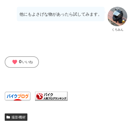
他にもよさげな物があったら試してみます。
くろみん
favorite
0
いいね
撮影機材