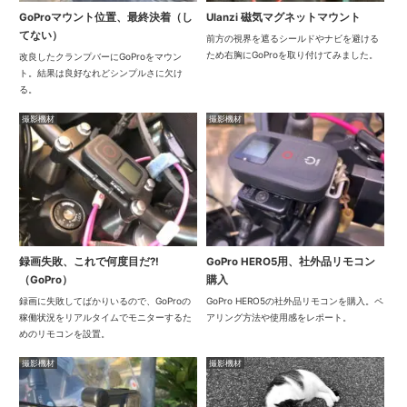
GoProマウント位置、最終決着（し
Ulanzi 磁気マグネットマウント
てない）
前方の視界を遮るシールドやナビを避ける
ため右胸にGoProを取り付けてみました。
改良したクランプバーにGoProをマウン
ト。結果は良好なれどシンプルさに欠け
る。
撮影機材
撮影機材
録画失敗、これで何度目だ?!
GoPro HERO5用、社外品リモコン
（GoPro）
購入
録画に失敗してばかりいるので、GoProの
GoPro HERO5の社外品リモコンを購入。ペ
稼働状況をリアルタイムでモニターするた
アリング方法や使用感をレポート。
めのリモコンを設置。
撮影機材
撮影機材