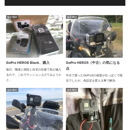
撮影機材
撮影機材
GoPro HERO8 Black、購入
GoPro HERO5（中古）の気になる
点
毎日、職場と病院と自宅の往復で気が滅入
るので、これでテンション上げてみようか
中古で買ったGoPro5の画質が白っぽくで残
と。
念でしたが、色設定を変える事で解決。
撮影機材
撮影機材